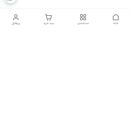
خانه
دسته‌بندی
سبد خرید
پروفایل
دسترسی سریع
تماس با ما
شکایات
درباره ما
قوانین و مقررات
سیاست حریم خصوصی
هفت روز هفته ، ۲۴ ساعت شبانه‌روز پاسخگوی شما هستیم