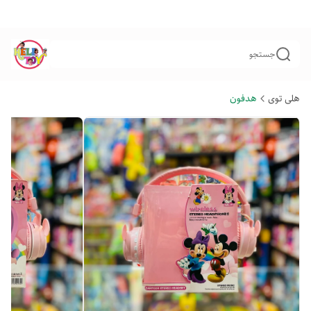
جستجو
هلی توی
هدفون