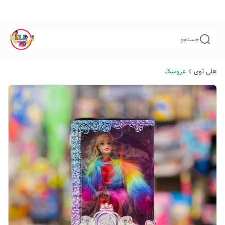
جستجو
هلی توی
عروسک