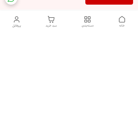
خانه
دسته‌بندی
سبد خرید
پروفایل
دسترسی سریع
تماس با ما
شکایات
درباره ما
قوانین و مقررات
سیاست حریم خصوصی
هفت روز هفته ، ۲۴ ساعت شبانه‌روز پاسخگوی شما هستیم