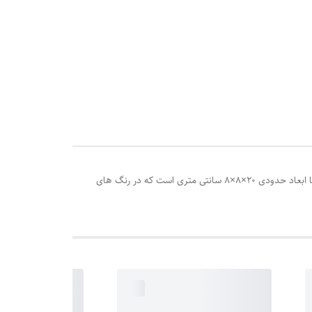
این مینی بوس، طرح مینی بونس بنز قدیمی است که اکثر پدر و مادرها آن را به یاد می آورند مینی بوس اسباب بازی یک مینی بوس نوستالژیک با ابعاد حدودی 20×8×8 سانتی متری است که در رنگ های