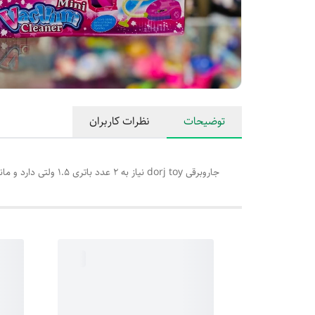
توضیحات
نظرات کاربران
جاروبرقی dorj toy نیاز به 2 عدد باتری 1.5 ولتی دارد و مانند یک جارو برقی واقعی دکمه روشن و خاموش دارد و در هنگام کار کردن چراغ آن نیز روشن می شود