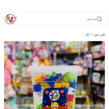
جستجو
هلی توی
لگو