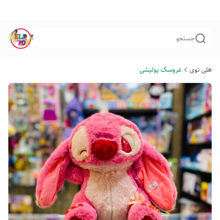
جستجو
هلی توی
عروسک پولیشی