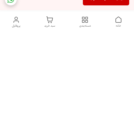
خانه
دسته‌بندی
سبد خرید
پروفایل
دسترسی سریع
تماس با ما
شکایات
درباره ما
قوانین و مقررات
سیاست حریم خصوصی
هفت روز هفته ، ۲۴ ساعت شبانه‌روز پاسخگوی شما هستیم