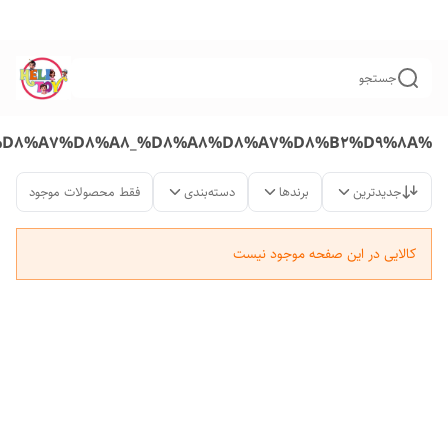
جستجو
%D8%A7%D8%B3%D8%A8%D8%A7%D8%A8_%D8%A8%D8%A7%D8%B2%D9%8A
جدیدترین
برندها
دسته‌بندی
فقط محصولات موجود
کالایی در این صفحه موجود نیست