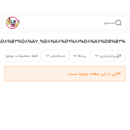
جستجو
%D8%A7%D9%88%D8%B3%D8%A7_%D8%A8%D9%86%D8%A7%DB%B3
پربازدیدترین
برندها
دسته‌بندی
فقط محصولات موجود
کالایی در این صفحه موجود نیست