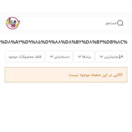
جستجو
%D9%BE%D8%A7%D8%B2%D9%84_%D8%A2%D9%85%D9%88%D8%B2%D8%B4%DB%8C
جدیدترین
برندها
دسته‌بندی
فقط محصولات موجود
کالایی در این صفحه موجود نیست