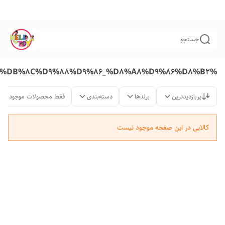
جستجو
%DA%A9%D8%A7%D9%85%DB%8C%D9%88%D9%86_%D8%A8%D9%86%D8%B2
پربازدیدترین
برندها
دسته‌بندی
فقط محصولات موجود
کالایی در این صفحه موجود نیست