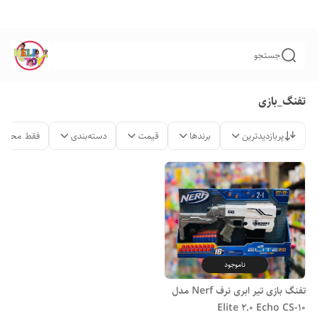
جستجو
تفنگ_بازى
پربازدیدترین
برندها
قیمت
دسته‌بندی
فقط محصول
ناموجود
تفنگ بازی تیر ابری نرف Nerf مدل
Elite 2.0 Echo CS-10