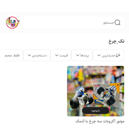
جستجو
تک_چرخ
جدیدترین
برندها
قیمت
دسته‌بندی
فقط محصولات
ناموجود
موتور آکروبات سه چرخ با آدمک