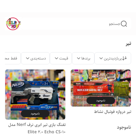
جستجو
تیر
پربازدیدترین
برندها
قیمت
دسته‌بندی
فقط محصول
ناموجود
تیر دروازه فوتبال نشاط
ناموجود
تفنگ بازی تیر ابری نرف Nerf مدل
ناموجود
Elite 2.0 Echo CS-10