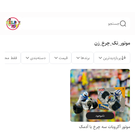
جستجو
موتور_تک_چرخ_زن
پربازدیدترین
برندها
قیمت
دسته‌بندی
فقط محصول
ناموجود
موتور آکروبات سه چرخ با آدمک