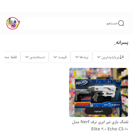
جستجو
پسرانه_
پربازدیدترین
برندها
قیمت
دسته‌بندی
فقط محصول
ناموجود
تفنگ بازی تیر ابری نرف Nerf مدل
Elite 2.0 Echo CS-10