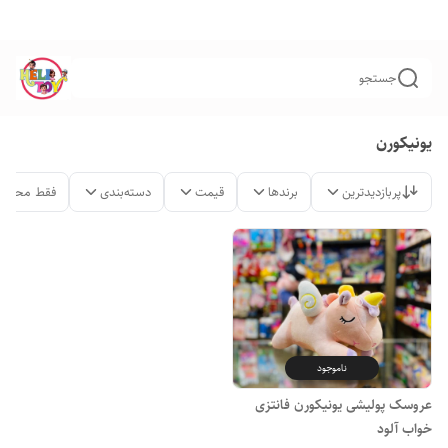
جستجو
یونیکورن
پربازدیدترین
برندها
قیمت
دسته‌بندی
فقط محصول
ناموجود
عروسک پولیشی یونیکورن فانتزی
خواب آلود