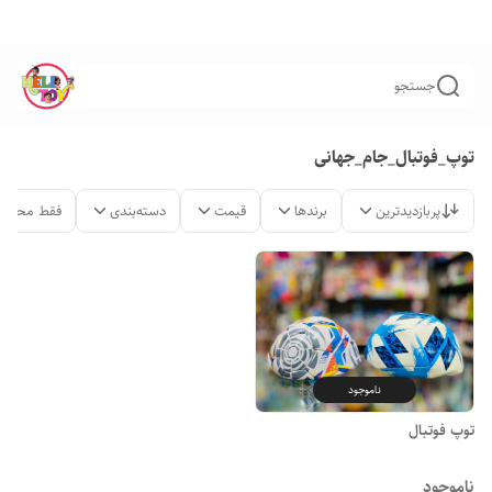
جستجو
توپ_فوتبال_جام_جهانی
پربازدیدترین
برندها
قیمت
دسته‌بندی
فقط محصول
ناموجود
توپ فوتبال
ناموجود