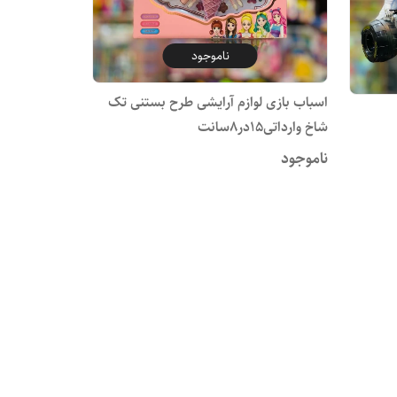
ناموجود
اسباب بازی لوازم آرایشی طرح بستنی تک
شاخ وارداتی15در8سانت
ناموجود