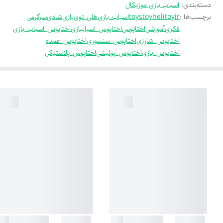
دسته‌بندی
:
اسباب بازی موزیکال
برچسب‌ها :
helitoyir
toy
toys
اسباب_بازی
هلی_توی
بازی
شادی
سرگرمی
فکری
آموزشی
اختاپوس
اختاپوس_اسباببازی
اختاپوس_اسباب_بازی
اختاپوس_شارژی
اختاپوس_سنسوری
اختاپوس_عمده
اختاپوس_بازی
اختاپوس_پولیشی
اختاپوس_پلاستیکی